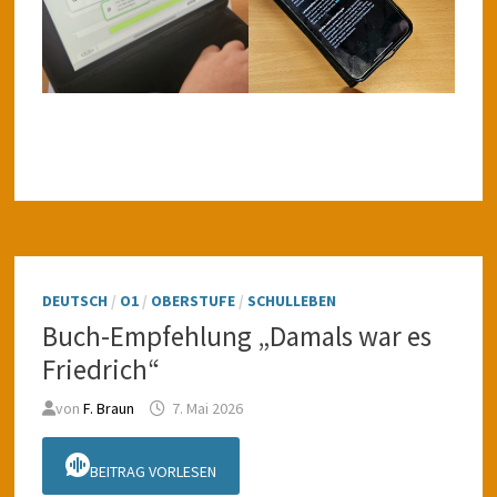
DEUTSCH
/
O1
/
OBERSTUFE
/
SCHULLEBEN
Buch-Empfehlung „Damals war es
Friedrich“
von
F. Braun
7. Mai 2026
BEITRAG VORLESEN