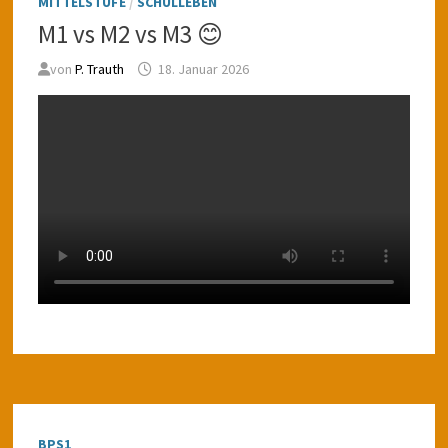
MITTELSTUFE
/
SCHULLEBEN
M1 vs M2 vs M3 😊
von
P. Trauth
18. Januar 2026
BPS1