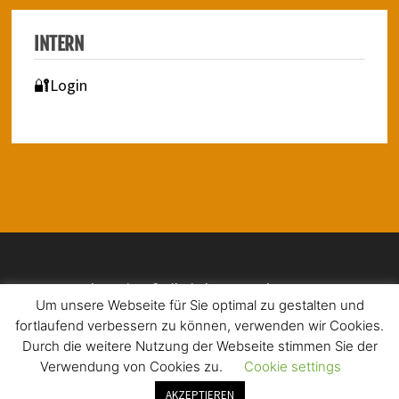
INTERN
🔐Login
Impressum | Barrierefreiheit | Datenschutz
Um unsere Webseite für Sie optimal zu gestalten und
fortlaufend verbessern zu können, verwenden wir Cookies.
Durch die weitere Nutzung der Webseite stimmen Sie der
Verwendung von Cookies zu.
Cookie settings
Copyright © 2026
Christophorus-Schule Düren
. Mit Stolz
präsentiert von
WordPress
und
Bam
.
AKZEPTIEREN