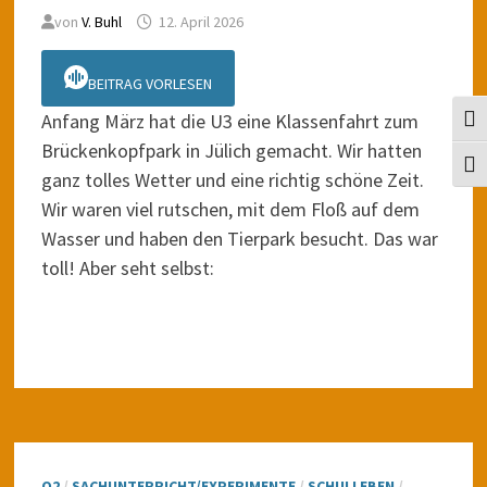
von
V. Buhl
12. April 2026
BEITRAG VORLESEN
Anfang März hat die U3 eine Klassenfahrt zum
UMS
Brückenkopfpark in Jülich gemacht. Wir hatten
SCH
ganz tolles Wetter und eine richtig schöne Zeit.
Wir waren viel rutschen, mit dem Floß auf dem
Wasser und haben den Tierpark besucht. Das war
toll! Aber seht selbst:
O2
/
SACHUNTERRICHT/EXPERIMENTE
/
SCHULLEBEN
/