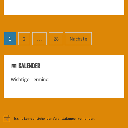
Seitennummerierung
1
2
…
28
Nächste
der
Beiträge
📅 KALENDER
Wichtige Termine:
Es sind keine anstehenden Veranstaltungen vorhanden.
Hinweis