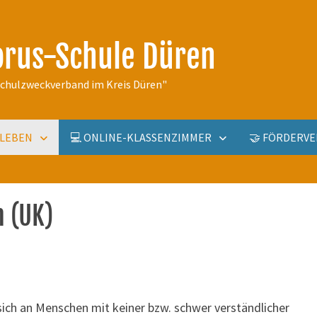
orus-Schule Düren
schulzweckverband im Kreis Düren"
ULLEBEN
💻 ONLINE-KLASSENZIMMER
🤝 FÖRDERVE
 (UK)
sich an Menschen mit keiner bzw. schwer verständlicher