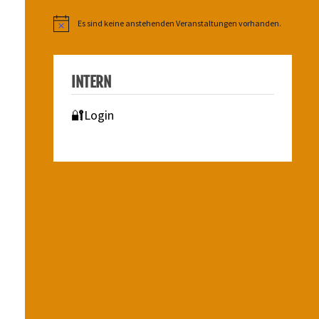
Es sind keine anstehenden Veranstaltungen vorhanden.
Hinweis
INTERN
🔐Login
n