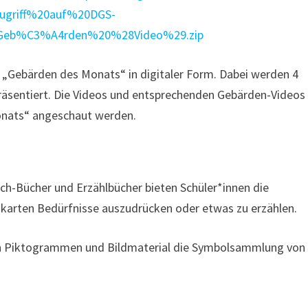
/Zugriff%20auf%20DGS-
eb%C3%A4rden%20%28Video%29.zip
e „Gebärden des Monats“ in digitaler Form. Dabei werden 4
räsentiert. Die Videos und entsprechenden Gebärden-Videos
nats“ angeschaut werden.
ch-Bücher und Erzählbücher bieten Schüler*innen die
dkarten Bedürfnisse auszudrücken oder etwas zu erzählen.
von Piktogrammen und Bildmaterial die Symbolsammlung von