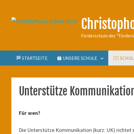
Zum
Inhalt
Christoph
springen
Förderschule des "Förder
🏁 STARTSEITE
🏫 UNSERE SCHULE
🤹‍♀️ SCH
Unterstütze Kommunikation
Für wen?
Die Unterstütze Kommunikation (kurz: UK) richtet 