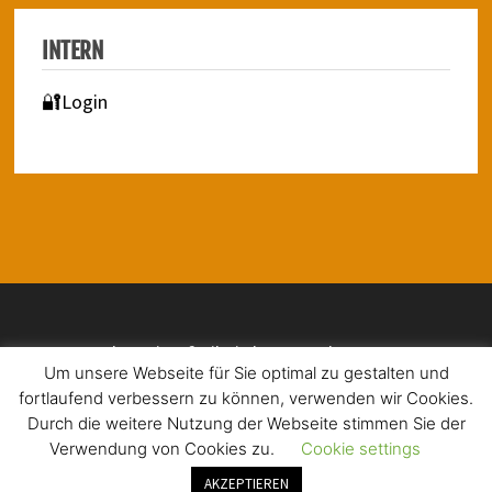
INTERN
🔐Login
Impressum | Barrierefreiheit | Datenschutz
Um unsere Webseite für Sie optimal zu gestalten und
fortlaufend verbessern zu können, verwenden wir Cookies.
Durch die weitere Nutzung der Webseite stimmen Sie der
Verwendung von Cookies zu.
Cookie settings
Copyright © 2026
Christophorus-Schule Düren
. Mit Stolz
präsentiert von
WordPress
und
Bam
.
AKZEPTIEREN