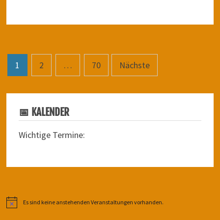
Seitennummerierung
1
2
…
70
Nächste
der
Beiträge
📅 KALENDER
Wichtige Termine:
Es sind keine anstehenden Veranstaltungen vorhanden.
Hinweis