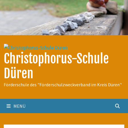
Zum
Inhalt
springen
Christophorus-Schule
Düren
Förderschule des "Förderschulzweckverband im Kreis Düren"
MENÜ