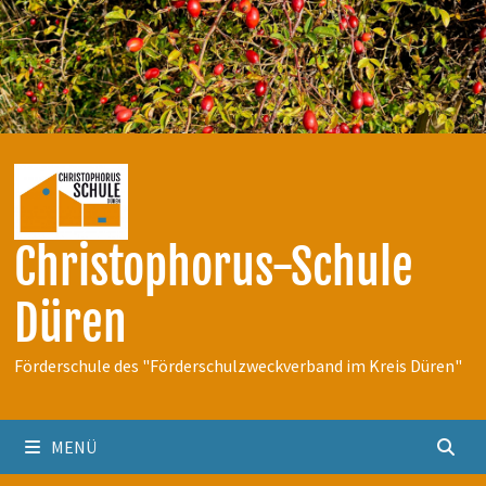
Zum
Inhalt
springen
Christophorus-Schule
Düren
Förderschule des "Förderschulzweckverband im Kreis Düren"
MENÜ