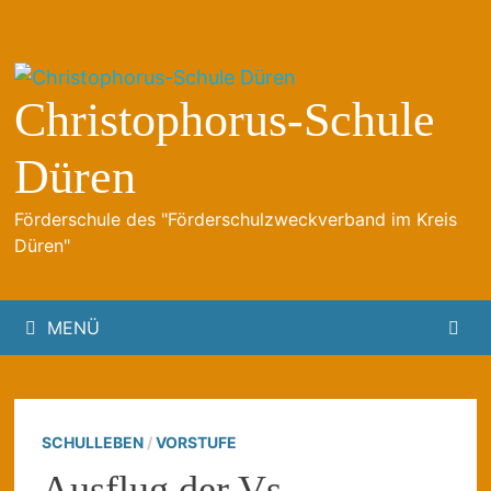
Zum
Inhalt
springen
Christophorus-Schule
Düren
Förderschule des "Förderschulzweckverband im Kreis
Düren"
MENÜ
SCHULLEBEN
/
VORSTUFE
Ausflug der Vs