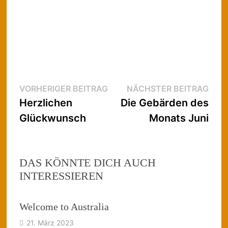
Beitragsnavigation
Vorheriger
Näc
VORHERIGER BEITRAG
NÄCHSTER BEITRAG
Beitrag:
Beit
Herzlichen
Die Gebärden des
Glückwunsch
Monats Juni
DAS KÖNNTE DICH AUCH
INTERESSIEREN
Welcome to Australia
21. März 2023