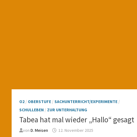
O2
/
OBERSTUFE
/
SACHUNTERRICHT/EXPERIMENTE
/
SCHULLEBEN
/
ZUR UNTERHALTUNG
Tabea hat mal wieder „Hallo“ gesagt
von
D. Meisen
12. November 2025