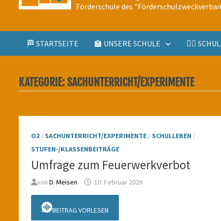
Förderschule des "Förderschulzweckverban
🏁 STARTSEITE
🏫 UNSERE SCHULE
🤹‍♀️ SCH
KATEGORIE:
SACHUNTERRICHT/EXPERIMENTE
O2
/
SACHUNTERRICHT/EXPERIMENTE
/
SCHULLEBEN
/
STUFEN-/KLASSENBEITRÄGE
Umfrage zum Feuerwerkverbot
von
D. Meisen
10. Februar 2026
BEITRAG VORLESEN