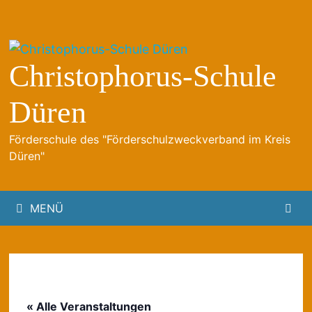
Zum
Inhalt
springen
Christophorus-Schule
Düren
Förderschule des "Förderschulzweckverband im Kreis
Düren"
MENÜ
« Alle Veranstaltungen