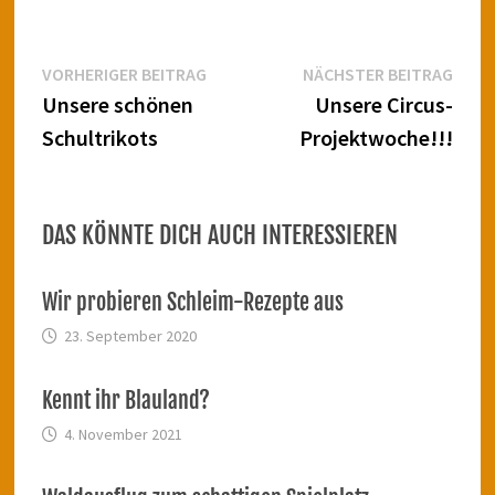
Beitragsnavigation
Vorheriger
Näch
VORHERIGER BEITRAG
NÄCHSTER BEITRAG
Beitrag:
Beitr
Unsere schönen
Unsere Circus-
Schultrikots
Projektwoche!!!
DAS KÖNNTE DICH AUCH INTERESSIEREN
Wir probieren Schleim-Rezepte aus
23. September 2020
Kennt ihr Blauland?
4. November 2021