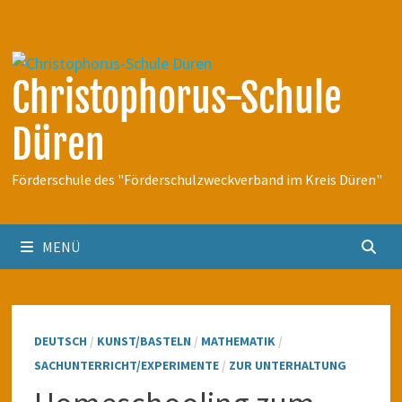
Zum
Inhalt
springen
Christophorus-Schule
Düren
Förderschule des "Förderschulzweckverband im Kreis Düren"
MENÜ
DEUTSCH
/
KUNST/BASTELN
/
MATHEMATIK
/
SACHUNTERRICHT/EXPERIMENTE
/
ZUR UNTERHALTUNG