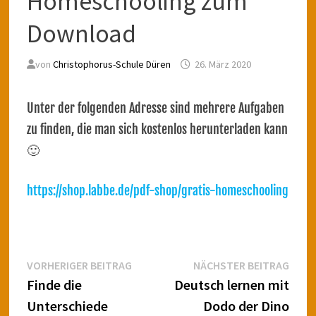
Homeschooling zum
Download
von
Christophorus-Schule Düren
26. März 2020
Unter der folgenden Adresse sind mehrere Aufgaben
zu finden, die man sich kostenlos herunterladen kann
🙂
https://shop.labbe.de/pdf-shop/gratis-homeschooling
Beitragsnavigation
Vorheriger
Näch
VORHERIGER BEITRAG
NÄCHSTER BEITRAG
Beitrag:
Beitr
Finde die
Deutsch lernen mit
Unterschiede
Dodo der Dino