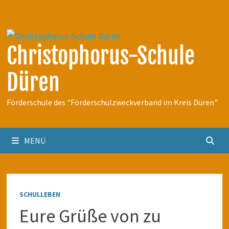
Zum
Inhalt
springen
Christophorus-Schule
Düren
Förderschule des "Förderschulzweckverband im Kreis Düren"
MENÜ
SCHULLEBEN
Eure Grüße von zu