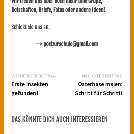
Wir freuen uns über noch mehr tolle Grüße,
Botschaften, Briefe, Fotos oder andere Ideen!
Schickt sie uns an:
—> postzurschule@gmail.com
Beitragsnavigation
Vorheriger
Näch
VORHERIGER BEITRAG
NÄCHSTER BEITRAG
Beitrag:
Beitr
Erste Insekten
Osterhase malen:
gefunden!
Schritt für Schritt!
DAS KÖNNTE DICH AUCH INTERESSIEREN