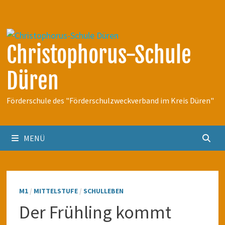
Zum
Inhalt
springen
Christophorus-Schule
Düren
Förderschule des "Förderschulzweckverband im Kreis Düren"
MENÜ
M1
/
MITTELSTUFE
/
SCHULLEBEN
Der Frühling kommt