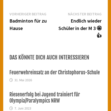
Beitragsnavigation
Vorheriger
Näch
VORHERIGER BEITRAG
NÄCHSTER BEITRAG
Beitrag:
Beitr
Badminton für zu
Endlich wieder
Hause
Schüler in der M 3 🤩
👍
DAS KÖNNTE DICH AUCH INTERESSIEREN
Feuerwehreinsatz an der Christophorus-Schule
31. Mai 2026
Riesenerfolg bei Jugend trainiert für
Olympia/Paralympics NRW
7. Juni 2023