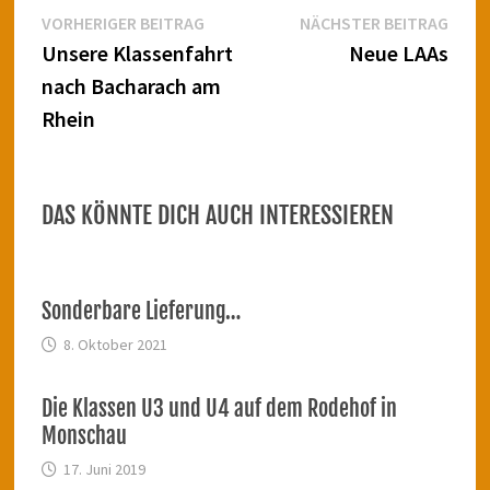
Beitragsnavigation
Vorheriger
Näch
VORHERIGER BEITRAG
NÄCHSTER BEITRAG
Beitrag:
Beitr
Unsere Klassenfahrt
Neue LAAs
nach Bacharach am
Rhein
DAS KÖNNTE DICH AUCH INTERESSIEREN
Sonderbare Lieferung…
8. Oktober 2021
Die Klassen U3 und U4 auf dem Rodehof in
Monschau
17. Juni 2019