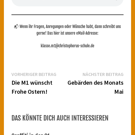
📬 Wenn ihr Fragen, Anregungen oder Wünsche habt, dann schreibt uns
gerne! Das hier ist unsere eMail-Adresse:
klasse.m1@christophorus-schule.de
Beitragsnavigation
Vorheriger
Näch
VORHERIGER BEITRAG
NÄCHSTER BEITRAG
Beitrag:
Beitr
Die M1 wünscht
Gebärden des Monats
Frohe Ostern!
Mai
DAS KÖNNTE DICH AUCH INTERESSIEREN