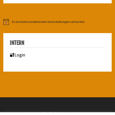
Es sind keine anstehenden Veranstaltungen vorhanden.
Hinweis
INTERN
🔐Login
Impressum | Barrierefreiheit | Datenschutz