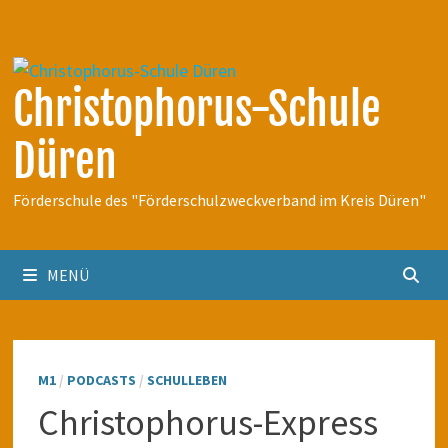
Zum
Inhalt
springen
Christophorus-Schule
Düren
Förderschule des "Förderschulzweckverband im Kreis Düren"
MENÜ
M1
/
PODCASTS
/
SCHULLEBEN
Christophorus-Express