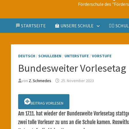
Förderschule des "Förder
🏁 STARTSEITE
🏫 UNSERE SCHULE
🤹‍♀️ SCH
DEUTSCH
/
SCHULLEBEN
/
UNTERSTUFE
/
VORSTUFE
Bundesweiter Vorlesetag
von
Z. Schmedes
25. November 2023
BEITRAG VORLESEN
Am 17.11. hat wieder der Bundesweite Vorlesetag stattg
zwei tolle Vorleser zu uns an die Schule kamen. Roswi