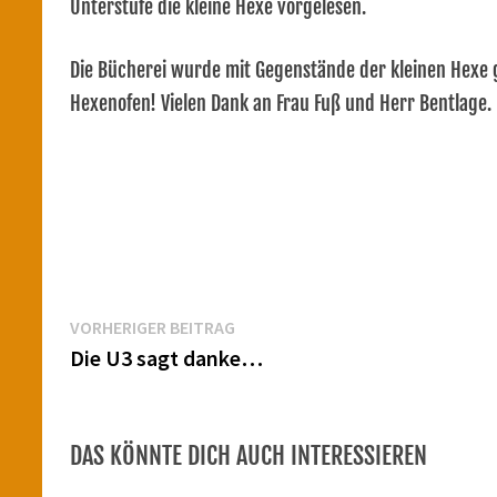
Unterstufe die kleine Hexe vorgelesen.
Die Bücherei wurde mit Gegenstände der kleinen Hexe
Hexenofen! Vielen Dank an Frau Fuß und Herr Bentlage.
Beitragsnavigation
Vorheriger
VORHERIGER BEITRAG
Beitrag:
Die U3 sagt danke…
DAS KÖNNTE DICH AUCH INTERESSIEREN