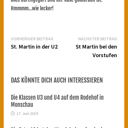
Hmmmm…wie lecker!
Beitragsnavigation
Vorheriger
Näch
VORHERIGER BEITRAG
NÄCHSTER BEITRAG
Beitrag:
Beitr
St. Martin in der U2
St Martin bei den
Vorstufen
DAS KÖNNTE DICH AUCH INTERESSIEREN
Die Klassen U3 und U4 auf dem Rodehof in
Monschau
17. Juni 2019