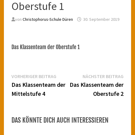
Oberstufe 1
von
Christophorus-Schule Düren
30. September 2019
Das Klassenteam der Oberstufe 1
Beitragsnavigation
Vorheriger
Näch
VORHERIGER BEITRAG
NÄCHSTER BEITRAG
Beitrag:
Beitr
Das Klassenteam der
Das Klassenteam der
Mittelstufe 4
Oberstufe 2
DAS KÖNNTE DICH AUCH INTERESSIEREN