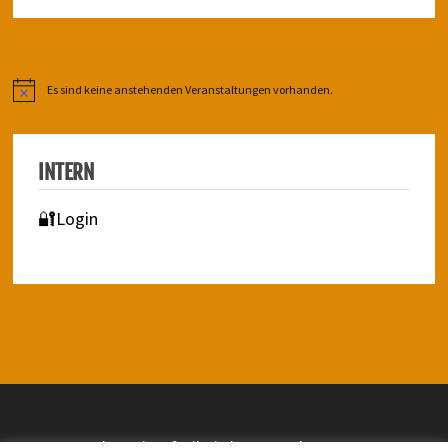
Es sind keine anstehenden Veranstaltungen vorhanden.
Hinweis
INTERN
🔐Login
Impressum | Barrierefreiheit | Datenschutz