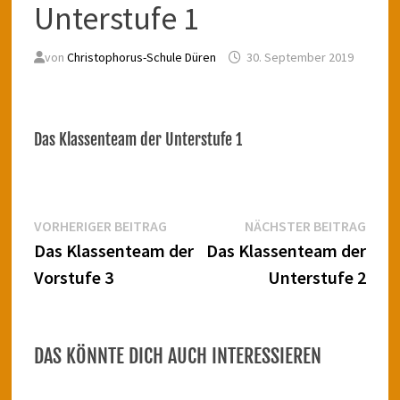
Unterstufe 1
von
Christophorus-Schule Düren
30. September 2019
Das Klassenteam der Unterstufe 1
Beitragsnavigation
Vorheriger
Näch
VORHERIGER BEITRAG
NÄCHSTER BEITRAG
Beitrag:
Beitr
Das Klassenteam der
Das Klassenteam der
Vorstufe 3
Unterstufe 2
DAS KÖNNTE DICH AUCH INTERESSIEREN