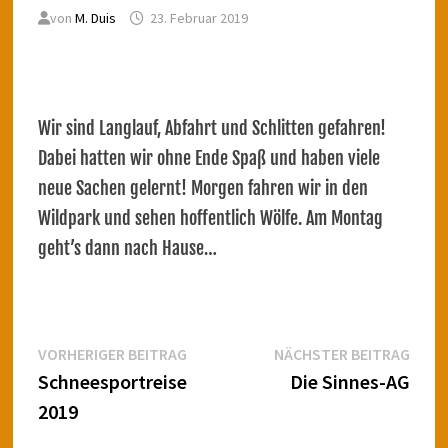
von
M. Duis
23. Februar 2019
Wir sind Langlauf, Abfahrt und Schlitten gefahren!
Dabei hatten wir ohne Ende Spaß und haben viele
neue Sachen gelernt! Morgen fahren wir in den
Wildpark und sehen hoffentlich Wölfe. Am Montag
geht’s dann nach Hause…
Beitragsnavigation
Vorheriger
Näch
VORHERIGER BEITRAG
NÄCHSTER BEITRAG
Beitrag:
Beitr
Schneesportreise
Die Sinnes-AG
2019