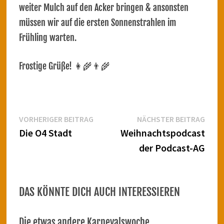
weiter Mulch auf den Acker bringen & ansonsten
müssen wir auf die ersten Sonnenstrahlen im
Frühling warten.
Frostige Grüße! 👩‍🌾👨‍🌾
Beitragsnavigation
Vorheriger
Näch
VORHERIGER BEITRAG
NÄCHSTER BEITRAG
Beitrag:
Beitr
Die O4 Stadt
Weihnachtspodcast
der Podcast-AG
DAS KÖNNTE DICH AUCH INTERESSIEREN
Die etwas andere Karnevalswoche