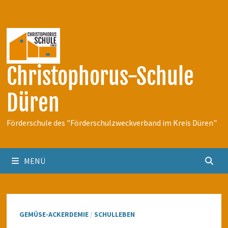
Zum
Inhalt
springen
Christophorus-Schule
Düren
Förderschule des "Förderschulzweckverband im Kreis Düren"
MENÜ
GEMÜSE-ACKERDEMIE
/
SCHULLEBEN