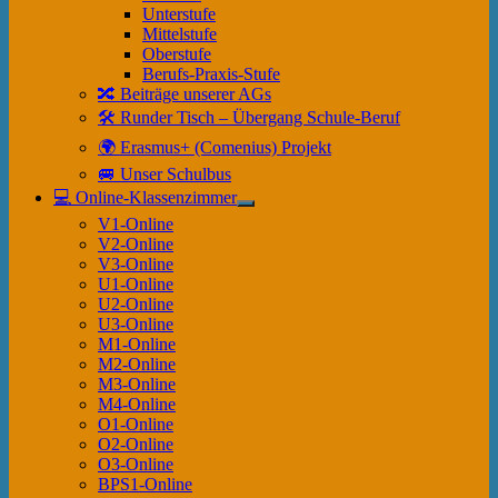
anzeigen
Unterstufe
Mittelstufe
Oberstufe
Berufs-Praxis-Stufe
🔀 Beiträge unserer AGs
🛠 Runder Tisch – Übergang Schule-Beruf
🌍 Erasmus+ (Comenius) Projekt
🚐 Unser Schulbus
💻 Online-Klassenzimmer
Untermenü
V1-Online
anzeigen
V2-Online
V3-Online
U1-Online
U2-Online
U3-Online
M1-Online
M2-Online
M3-Online
M4-Online
O1-Online
O2-Online
O3-Online
BPS1-Online