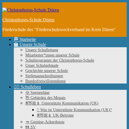
Zum
Inhalt
springen
Christophorus-Schule Düren
Förderschule des "Förderschulzweckverband im Kreis Düren"
🏁 Startseite
🏫 Unsere Schule
Unsere Schulleitung
Mitarbeiter*innen unserer Schule
Schulprogramm der Christophorus-Schule
Unser Schulgebäude
Geschichte unserer Schule
Stellenausschreibungen
Bundesfreiwilligendienst
🤹‍♀️ Schulleben
🥘 Speisepläne
👋 Gebärden des Monats
🖲👋🏼📱 Unterstützte Kommunikation (UK)
❔ Was ist Unterstützte Kommunikation (UK)?
🖲👋🏼📱 UK-Beiträge
🥕 Gemüse-Ackerdemie
👫 SV