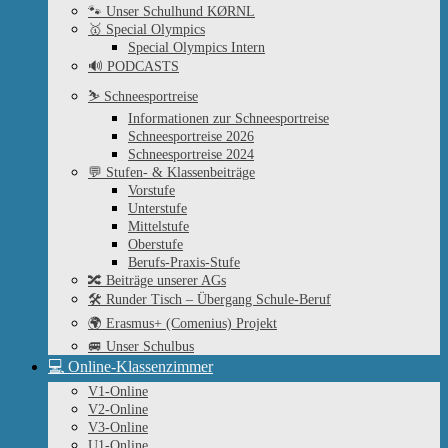
🐾 Unser Schulhund KØRNL
🥇 Special Olympics
Special Olympics Intern
🔊 PODCASTS
⛷ Schneesportreise
Informationen zur Schneesportreise
Schneesportreise 2026
Schneesportreise 2024
💬 Stufen- & Klassenbeiträge
Vorstufe
Unterstufe
Mittelstufe
Oberstufe
Berufs-Praxis-Stufe
🔀 Beiträge unserer AGs
🛠 Runder Tisch – Übergang Schule-Beruf
🌍 Erasmus+ (Comenius) Projekt
🚐 Unser Schulbus
💻 Online-Klassenzimmer
V1-Online
V2-Online
V3-Online
U1-Online