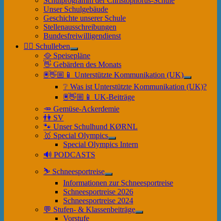
Schulprogramm der Christophorus-Schule
Unser Schulgebäude
Geschichte unserer Schule
Stellenausschreibungen
Bundesfreiwilligendienst
🤹‍♀️ Schulleben
Untermenü
🥘 Speisepläne
anzeigen
👋 Gebärden des Monats
🖲👋🏼📱 Unterstützte Kommunikation (UK)
Untermenü
❔ Was ist Unterstützte Kommunikation (UK)?
anzeigen
🖲👋🏼📱 UK-Beiträge
🥕 Gemüse-Ackerdemie
👫 SV
🐾 Unser Schulhund KØRNL
🥇 Special Olympics
Untermenü
Special Olympics Intern
anzeigen
🔊 PODCASTS
⛷ Schneesportreise
Untermenü
Informationen zur Schneesportreise
anzeigen
Schneesportreise 2026
Schneesportreise 2024
💬 Stufen- & Klassenbeiträge
Untermenü
Vorstufe