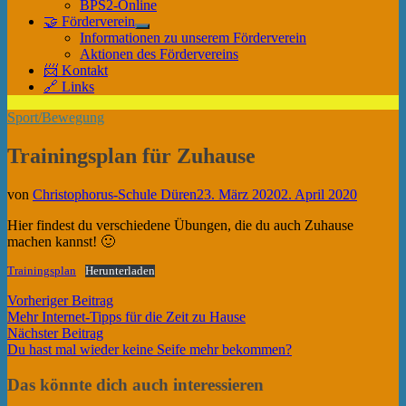
BPS2-Online
🤝 Förderverein
Untermenü
Informationen zu unserem Förderverein
anzeigen
Aktionen des Fördervereins
📨 Kontakt
🔗 Links
Sport/Bewegung
Trainingsplan für Zuhause
von
Christophorus-Schule Düren
23. März 2020
2. April 2020
Hier findest du verschiedene Übungen, die du auch Zuhause
machen kannst! 🙂
Trainingsplan
Herunterladen
Beitragsnavigation
Vorheriger
Vorheriger Beitrag
Beitrag:
Mehr Internet-Tipps für die Zeit zu Hause
Nächster
Nächster Beitrag
Beitrag:
Du hast mal wieder keine Seife mehr bekommen?
Das könnte dich auch interessieren