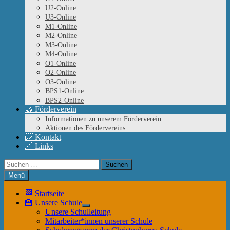
U2-Online
U3-Online
M1-Online
M2-Online
M3-Online
M4-Online
O1-Online
O2-Online
O3-Online
BPS1-Online
BPS2-Online
🤝 Förderverein
Informationen zu unserem Förderverein
Aktionen des Fördervereins
📨 Kontakt
🔗 Links
Suchen
nach:
Menü
🏁 Startseite
🏫 Unsere Schule
Untermenü
Unsere Schulleitung
anzeigen
Mitarbeiter*innen unserer Schule