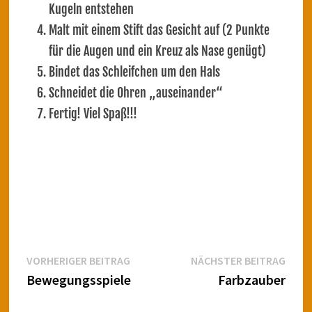
Kugeln entstehen
Malt mit einem Stift das Gesicht auf (2 Punkte
für die Augen und ein Kreuz als Nase genügt)
Bindet das Schleifchen um den Hals
Schneidet die Ohren „auseinander“
Fertig! Viel Spaß!!!
Beitragsnavigation
Vorheriger
Näch
VORHERIGER BEITRAG
NÄCHSTER BEITRAG
Beitrag:
Beitr
Bewegungsspiele
Farbzauber