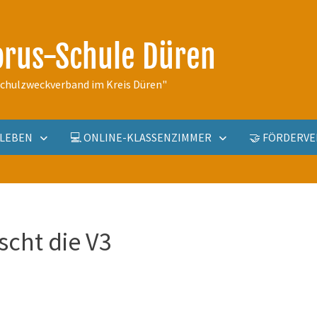
orus-Schule Düren
schulzweckverband im Kreis Düren"
ULLEBEN
💻 ONLINE-KLASSENZIMMER
🤝 FÖRDERVE
cht die V3