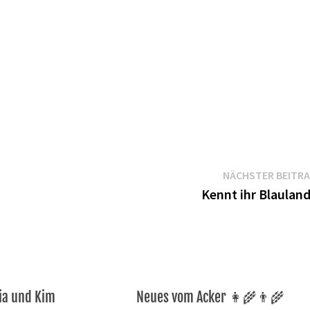
NÄCHSTER BEITR
Kennt ihr Blaulan
Pia und Kim
Neues vom Acker 👩‍🌾👨‍🌾