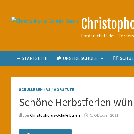
Zum
Inhalt
Christoph
springen
Förderschule des "Förder
🏁 STARTSEITE
🏫 UNSERE SCHULE
🤹‍♀️ SCH
SCHULLEBEN
/
V3
/
VORSTUFE
Schöne Herbstferien wüns
von
Christophorus-Schule Düren
9. Oktober 2021