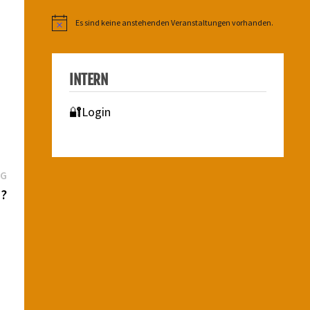
Es sind keine anstehenden Veranstaltungen vorhanden.
Hinweis
INTERN
🔐Login
Nächster
AG
Beitrag:
d?