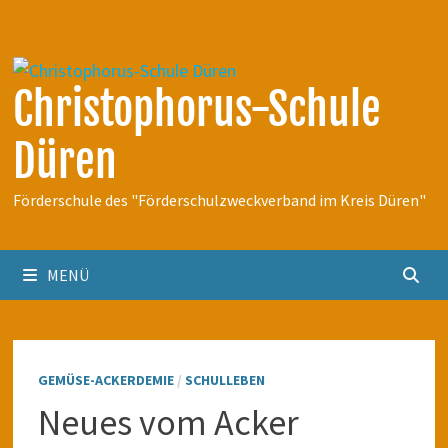
Zum
Inhalt
springen
Christophorus-Schule
Düren
Förderschule des "Förderschulzweckverband im Kreis Düren"
MENÜ
GEMÜSE-ACKERDEMIE
/
SCHULLEBEN
Neues vom Acker