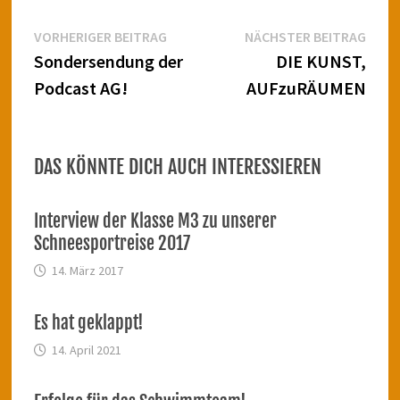
Beitragsnavigation
Vorheriger
Näch
VORHERIGER BEITRAG
NÄCHSTER BEITRAG
Beitrag:
Beitr
Sondersendung der
DIE KUNST,
Podcast AG!
AUFzuRÄUMEN
DAS KÖNNTE DICH AUCH INTERESSIEREN
Interview der Klasse M3 zu unserer
Schneesportreise 2017
14. März 2017
Es hat geklappt!
14. April 2021