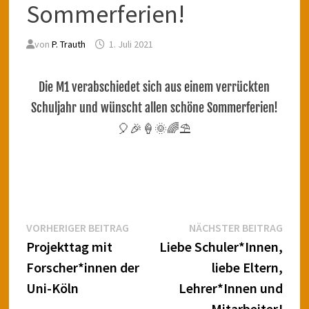
Sommerferien!
von
P. Trauth
1. Juli 2021
Die M1 verabschiedet sich aus einem verrückten
Schuljahr und wünscht allen schöne Sommerferien!
🎈🎉🍦🌞🌈⛱
Beitragsnavigation
Vorheriger
Näch
VORHERIGER BEITRAG
NÄCHSTER BEITRAG
Beitrag:
Beitr
Projekttag mit
Liebe Schuler*Innen,
Forscher*innen der
liebe Eltern,
Uni-Köln
Lehrer*Innen und
Mitarbeiter!