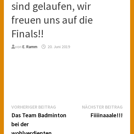
sind gelaufen, wir
freuen uns auf die
Finals!!
von
E. Ramm
20. Juni 2019
Beitragsnavigation
Vorheriger
Näch
VORHERIGER BEITRAG
NÄCHSTER BEITRAG
Beitrag:
Beitr
Das Team Badminton
Fiiiinaaale!!!
bei der
wohlverdienten