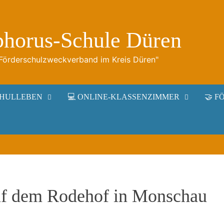
phorus-Schule Düren
"Förderschulzweckverband im Kreis Düren"
 SCHULLEBEN
💻 ONLINE-KLASSENZIMMER
🤝 F
uf dem Rodehof in Monschau