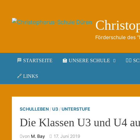
Zum
Inhalt
springen
Christo
Förderschule des 
🏁 STARTSEITE
🏫 UNSERE SCHULE
🤹‍♀️
🔗 LINKS
SCHULLEBEN
/
U3
/
UNTERSTUFE
Die Klassen U3 und U4 a
von
M. Bay
17. Juni 2019