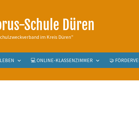
orus-Schule Düren
schulzweckverband im Kreis Düren"
ULLEBEN
💻 ONLINE-KLASSENZIMMER
🤝 FÖRDERVE