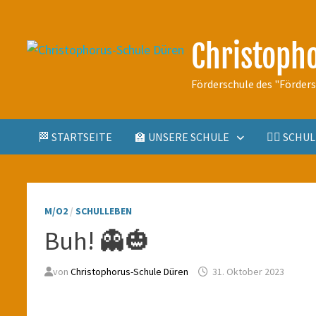
Zum
Inhalt
Christoph
springen
Förderschule des "Förder
🏁 STARTSEITE
🏫 UNSERE SCHULE
🤹‍♀️ SCH
M/O2
/
SCHULLEBEN
Buh! 👻🎃
von
Christophorus-Schule Düren
31. Oktober 2023