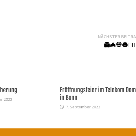
NÄCHSTER BEITR
👻🦇💀🎃🧚🏼‍
cherung
Eröffnungsfeier im Telekom Do
in Bonn
r 2022
7. September 2022