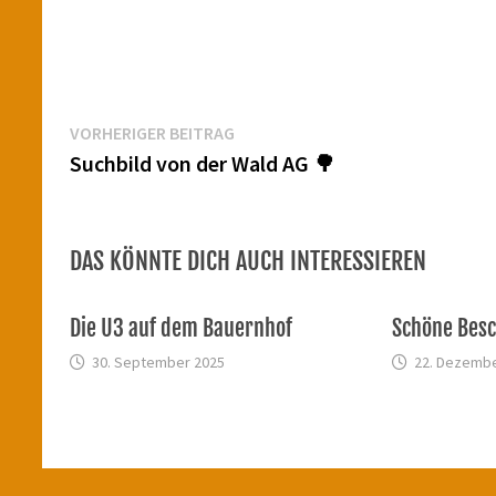
Beitragsnavigation
Vorheriger
VORHERIGER BEITRAG
Beitrag:
Suchbild von der Wald AG 🌳
DAS KÖNNTE DICH AUCH INTERESSIEREN
Die U3 auf dem Bauernhof
Schöne Bes
30. September 2025
22. Dezembe