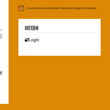
Es sind keine anstehenden Veranstaltungen vorhanden.
Hinweis
INTERN
Nächster
AG
Beitrag:
♀️
🔐Login
me