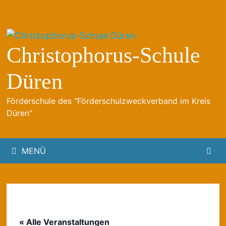
Zum
Inhalt
springen
Christophorus-Schule
Düren
Förderschule des "Förderschulzweckverband im Kreis
Düren"
MENÜ
« Alle Veranstaltungen