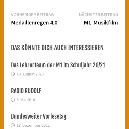
Beitragsnavigation
Vorheriger
Näch
VORHERIGER BEITRAG
NÄCHSTER BEITRAG
Beitrag:
Beitr
Medaillenregen 4.0
M1-Musikfilm
DAS KÖNNTE DICH AUCH INTERESSIEREN
Das Lehrerteam der M1 im Schuljahr 20/21
16. August 2020
RADIO RUDOLF
8. Mai 2018
Bundesweiter Vorlesetag
13. Dezember 2022