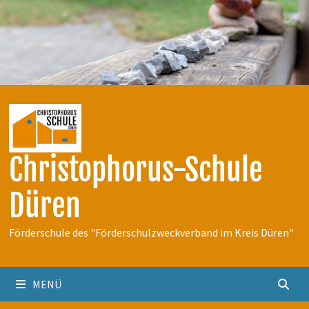
Zum
Inhalt
springen
Christophorus-Schule
Düren
Förderschule des "Förderschulzweckverband im Kreis Düren"
MENÜ