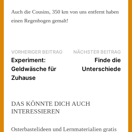
Auch die Cousins, 350 km von uns entfernt haben
einen Regenbogen gemalt!
Beitragsnavigation
Vorheriger
Näch
VORHERIGER BEITRAG
NÄCHSTER BEITRAG
Beitrag:
Beitr
Experiment:
Finde die
Geldwäsche für
Unterschiede
Zuhause
DAS KÖNNTE DICH AUCH
INTERESSIEREN
Osterbastelideen und Lernmaterialien gratis