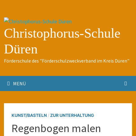
Zum
Inhalt
springen
Christophorus-Schule
Düren
Förderschule des "Förderschulzweckverband im Kreis Düren"
MENÜ
KUNST/BASTELN
/
ZUR UNTERHALTUNG
Regenbogen malen