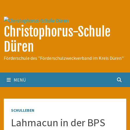
Zum
Inhalt
springen
Christophorus-Schule
Düren
Förderschule des "Förderschulzweckverband im Kreis Düren"
MENÜ
SCHULLEBEN
Lahmacun in der BPS