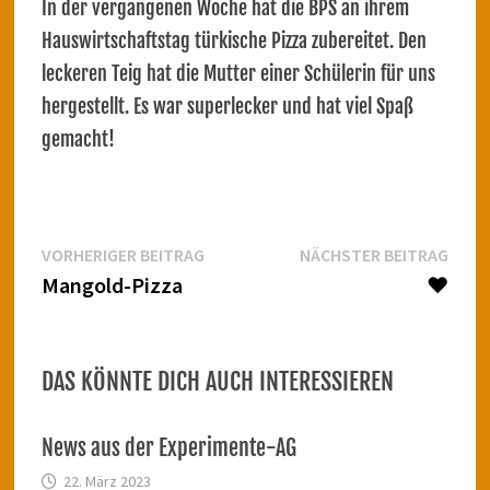
In der vergangenen Woche hat die BPS an ihrem
Hauswirtschaftstag türkische Pizza zubereitet. Den
leckeren Teig hat die Mutter einer Schülerin für uns
hergestellt. Es war superlecker und hat viel Spaß
gemacht!
Beitragsnavigation
Vorheriger
Näch
VORHERIGER BEITRAG
NÄCHSTER BEITRAG
Beitrag:
Beitr
Mangold-Pizza
❤
DAS KÖNNTE DICH AUCH INTERESSIEREN
News aus der Experimente-AG
22. März 2023