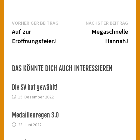
Beitragsnavigation
Vorheriger
Näch
VORHERIGER BEITRAG
NÄCHSTER BEITRAG
Beitrag:
Beitr
Auf zur
Megaschnelle
Eröffnungsfeier!
Hannah!
DAS KÖNNTE DICH AUCH INTERESSIEREN
Die SV hat gewählt!
15. Dezember 2022
Medaillenregen 3.0
23. Juni 2022