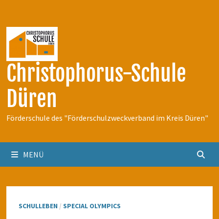
Zum
Inhalt
springen
Christophorus-Schule
Düren
Förderschule des "Förderschulzweckverband im Kreis Düren"
MENÜ
SCHULLEBEN
/
SPECIAL OLYMPICS