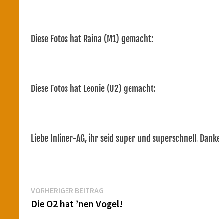
Diese Fotos hat Raina (M1) gemacht:
Diese Fotos hat Leonie (U2) gemacht:
Liebe Inliner-AG, ihr seid super und superschnell. Dan
Beitragsnavigation
Vorheriger
VORHERIGER BEITRAG
Beitrag:
Die O2 hat ’nen Vogel!