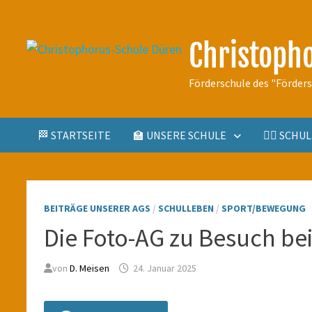
Zum
Inhalt
Christoph
springen
Förderschule des "Förder
🏁 STARTSEITE
🏫 UNSERE SCHULE
🤹‍♀️ SCH
BEITRÄGE UNSERER AGS
/
SCHULLEBEN
/
SPORT/BEWEGUNG
Die Foto-AG zu Besuch bei
von
D. Meisen
24. Januar 2025