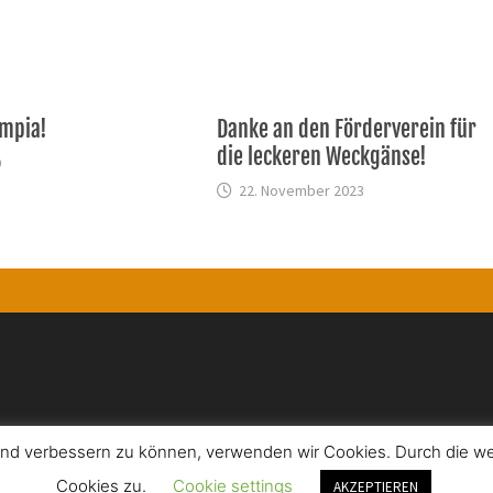
ympia!
Danke an den Förderverein für
die leckeren Weckgänse!
9
22. November 2023
ufend verbessern zu können, verwenden wir Cookies. Durch die 
Cookies zu.
Cookie settings
räsentiert von
WordPress
und
Bam
.
AKZEPTIEREN