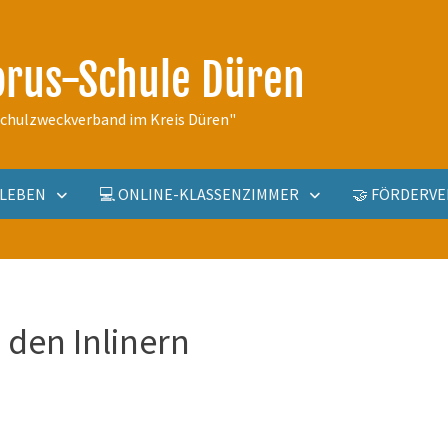
orus-Schule Düren
schulzweckverband im Kreis Düren"
ULLEBEN
💻 ONLINE-KLASSENZIMMER
🤝 FÖRDERVE
 den Inlinern