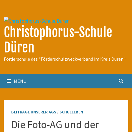
Zum
Inhalt
springen
Christophorus-Schule
Düren
Förderschule des "Förderschulzweckverband im Kreis Düren"
MENÜ
BEITRÄGE UNSERER AGS
/
SCHULLEBEN
Die Foto-AG und der