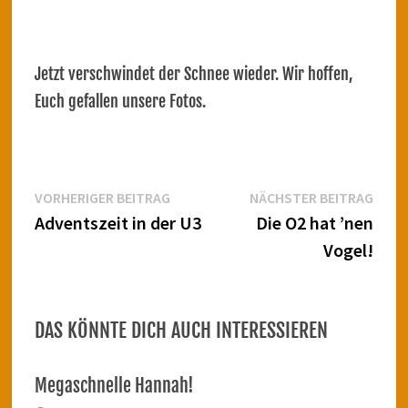
Jetzt verschwindet der Schnee wieder. Wir hoffen,
Euch gefallen unsere Fotos.
Beitragsnavigation
Vorheriger
Näch
VORHERIGER BEITRAG
NÄCHSTER BEITRAG
Beitrag:
Beitr
Adventszeit in der U3
Die O2 hat ’nen
Vogel!
DAS KÖNNTE DICH AUCH INTERESSIEREN
Megaschnelle Hannah!