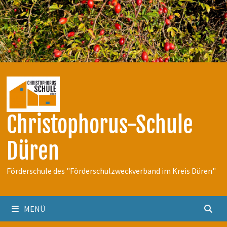
Zum
Inhalt
springen
Christophorus-Schule
Düren
Förderschule des "Förderschulzweckverband im Kreis Düren"
MENÜ