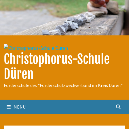
Zum
Inhalt
springen
Christophorus-Schule
Düren
Förderschule des "Förderschulzweckverband im Kreis Düren"
MENÜ