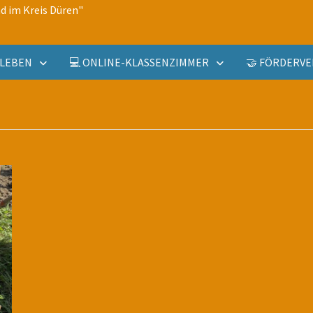
d im Kreis Düren"
ULLEBEN
💻 ONLINE-KLASSENZIMMER
🤝 FÖRDERVE