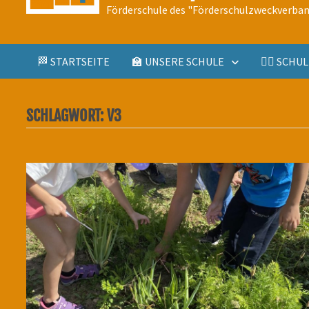
Förderschule des "Förderschulzweckverban
🏁 STARTSEITE
🏫 UNSERE SCHULE
🤹‍♀️ SCH
SCHLAGWORT:
V3