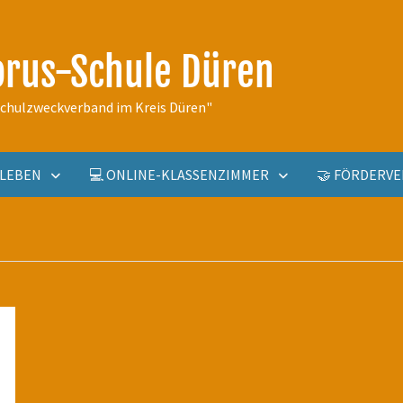
orus-Schule Düren
schulzweckverband im Kreis Düren"
ULLEBEN
💻 ONLINE-KLASSENZIMMER
🤝 FÖRDERVE