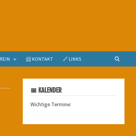
REIN
📨 KONTAKT
🔗 LINKS
📅 KALENDER
Wichtige Termine: