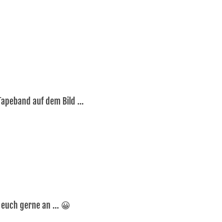

Tapeband auf dem Bild …
s euch gerne an … 😀