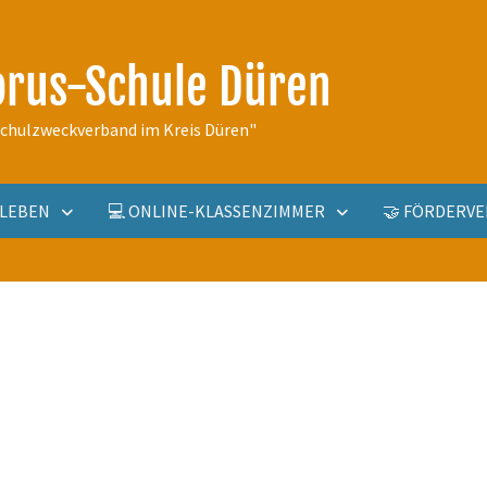
orus-Schule Düren
schulzweckverband im Kreis Düren"
ULLEBEN
💻 ONLINE-KLASSENZIMMER
🤝 FÖRDERVE